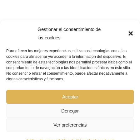
Gestionar el consentimiento de
las cookies
Para ofrecer las mejores experiencias, utilizamos tecnologías como las
cookies para almacenar y/o acceder a la información del dispositivo. El
consentimiento de estas tecnologías nos permitirá procesar datos como el
Pago Seguro –
¿Que significa?
comportamiento de navegación o las identificaciones únicas en este sitio.
No consentir o retirar el consentimiento, puede afectar negativamente a
ciertas características y funciones.
© Copyright 2026 | GRUPO BIOCOSMÉTICA LA FLOR DEL AZAFRÁN |
Todos los derechos reservados |
Aviso Legal
|
Política de privacidad
|
Política de cookies
|
Declaración de accesibilidad
|
Mapa de sitio web
Aceptar
Denegar
Ver preferencias
FONDOS FEDER :