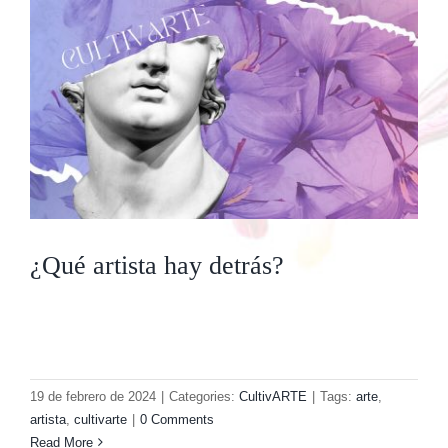
para
tu
Piel
|
Saffron
Treasure
¿Qué artista hay detrás?
19 de febrero de 2024
|
Categories:
CultivARTE
|
Tags:
arte
,
artista
,
cultivarte
|
0 Comments
Read More