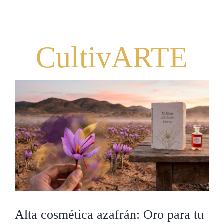
Navigation
Productos
Patente
CultivARTE
Orígenes
Publicaciones
Contacto
Mi cuenta
Carrito
Alta cosmética azafrán: Oro para tu