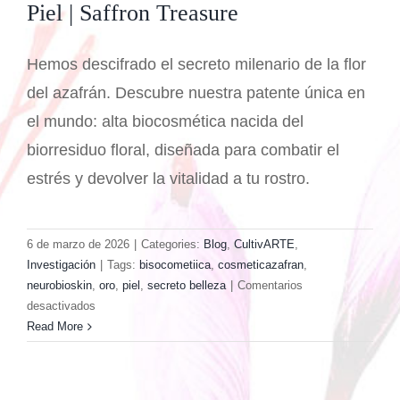
Piel | Saffron Treasure
Hemos descifrado el secreto milenario de la flor
del azafrán. Descubre nuestra patente única en
el mundo: alta biocosmética nacida del
biorresiduo floral, diseñada para combatir el
estrés y devolver la vitalidad a tu rostro.
6 de marzo de 2026
|
Categories:
Blog
,
CultivARTE
,
Investigación
|
Tags:
bisocometiica
,
cosmeticazafran
,
neurobioskin
,
oro
,
piel
,
secreto belleza
|
Comentarios
en
desactivados
Alta
Read More
cosmética
azafrán:
Oro