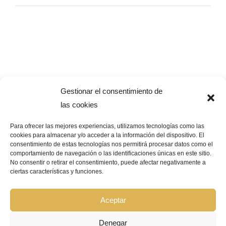
Gestionar el consentimiento de
las cookies
Para ofrecer las mejores experiencias, utilizamos tecnologías como las
cookies para almacenar y/o acceder a la información del dispositivo. El
consentimiento de estas tecnologías nos permitirá procesar datos como el
Pago Seguro –
¿Que significa?
comportamiento de navegación o las identificaciones únicas en este sitio.
No consentir o retirar el consentimiento, puede afectar negativamente a
ciertas características y funciones.
© Copyright 2026 | GRUPO BIOCOSMÉTICA LA FLOR DEL AZAFRÁN |
Todos los derechos reservados |
Aviso Legal
|
Política de privacidad
|
Política de cookies
|
Declaración de accesibilidad
|
Mapa de sitio web
Aceptar
Denegar