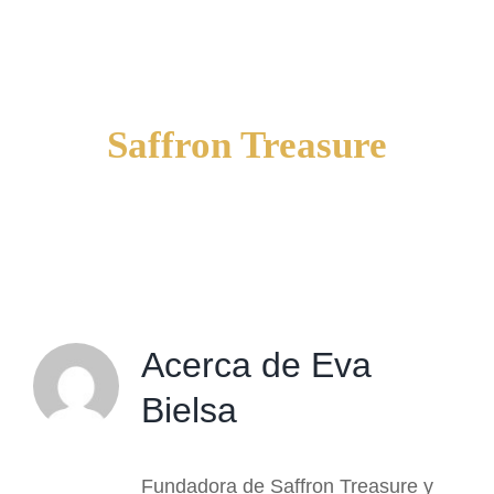
Navigation
Productos
Patente
Saffron Treasure
Orígenes
Publicaciones
Contacto
Mi cuenta
Acerca de
Eva
Carrito
Bielsa
Fundadora de Saffron Treasure y