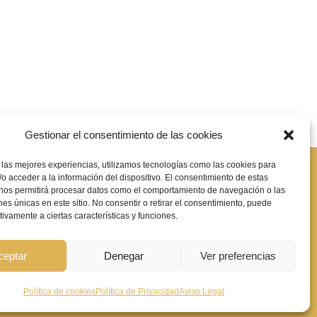
Gestionar el consentimiento de las cookies
 las mejores experiencias, utilizamos tecnologías como las cookies para
e significa?
o acceder a la información del dispositivo. El consentimiento de estas
 nos permitirá procesar datos como el comportamiento de navegación o las
ones únicas en este sitio. No consentir o retirar el consentimiento, puede
tivamente a ciertas características y funciones.
ica de cookies
|
Declaración de accesibilidad
|
Mapa de sitio web
ceptar
Denegar
Ver preferencias
FONDOS FEDER :
Política de cookies
Política de Privacidad
Aviso Legal