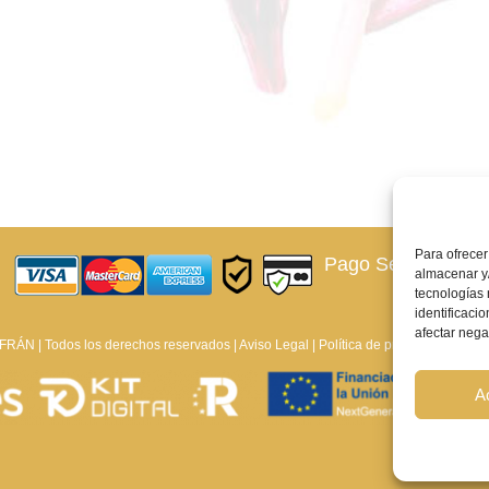
Para ofrecer
Pago Seguro –
¿Qu
almacenar y/
tecnologías
identificaci
afectar nega
ÁN | Todos los derechos reservados |
Aviso Legal
|
Política de privacidad
|
Polít
A