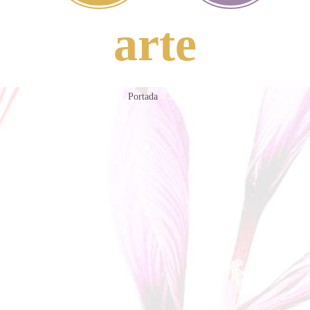
arte
Portada
»
arte