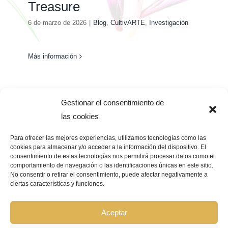
Treasure
6 de marzo de 2026
|
Blog
,
CultivARTE
,
Investigación
Más información
Gestionar el consentimiento de
las cookies
Para ofrecer las mejores experiencias, utilizamos tecnologías como las
cookies para almacenar y/o acceder a la información del dispositivo. El
consentimiento de estas tecnologías nos permitirá procesar datos como el
Pago Seguro –
¿Que significa?
comportamiento de navegación o las identificaciones únicas en este sitio.
No consentir o retirar el consentimiento, puede afectar negativamente a
ciertas características y funciones.
© Copyright 2026 | GRUPO BIOCOSMÉTICA LA FLOR DEL AZAFRÁN |
Todos los derechos reservados |
Aviso Legal
|
Política de privacidad
|
Política de cookies
|
Declaración de accesibilidad
|
Mapa de sitio web
Aceptar