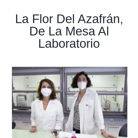
Navigation
Productos
La Flor Del Azafrán,
Patente
De La Mesa Al
Orígenes
Laboratorio
Publicaciones
Contacto
Mi cuenta
Carrito