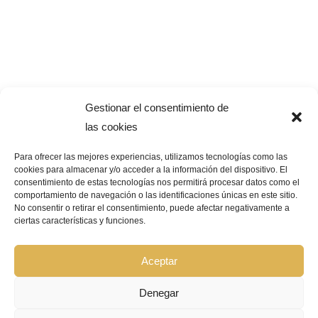
Gestionar el consentimiento de
las cookies
Para ofrecer las mejores experiencias, utilizamos tecnologías como las
cookies para almacenar y/o acceder a la información del dispositivo. El
consentimiento de estas tecnologías nos permitirá procesar datos como el
Pago Seguro –
¿Que significa?
comportamiento de navegación o las identificaciones únicas en este sitio.
No consentir o retirar el consentimiento, puede afectar negativamente a
ciertas características y funciones.
© Copyright 2026 | GRUPO BIOCOSMÉTICA LA FLOR DEL AZAFRÁN |
Todos los derechos reservados |
Aviso Legal
|
Política de privacidad
|
Política de cookies
|
Declaración de accesibilidad
|
Mapa de sitio web
Aceptar
Denegar