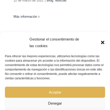
12 de marzo de 2022
|
Blog
,
Noticias
Más información
Gestionar el consentimiento de
las cookies
Para ofrecer las mejores experiencias, utilizamos tecnologías como las
cookies para almacenar y/o acceder a la información del dispositivo. El
consentimiento de estas tecnologías nos permitirá procesar datos como el
Pago Seguro –
¿Que significa?
comportamiento de navegación o las identificaciones únicas en este sitio.
No consentir o retirar el consentimiento, puede afectar negativamente a
ciertas características y funciones.
© Copyright 2026 | GRUPO BIOCOSMÉTICA LA FLOR DEL AZAFRÁN |
Todos los derechos reservados |
Aviso Legal
|
Política de privacidad
|
Política de cookies
|
Declaración de accesibilidad
|
Mapa de sitio web
Aceptar
Denegar