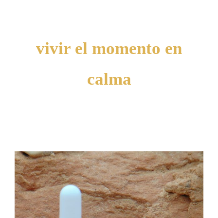
Navigation
Productos
Patente
vivir el momento en
Orígenes
calma
Publicaciones
Contacto
Mi cuenta
Carrito