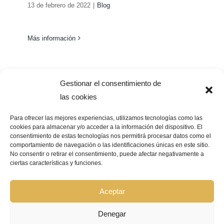
13 de febrero de 2022
|
Blog
Más información
Gestionar el consentimiento de
las cookies
Para ofrecer las mejores experiencias, utilizamos tecnologías como las
cookies para almacenar y/o acceder a la información del dispositivo. El
consentimiento de estas tecnologías nos permitirá procesar datos como el
Pago Seguro –
¿Que significa?
comportamiento de navegación o las identificaciones únicas en este sitio.
No consentir o retirar el consentimiento, puede afectar negativamente a
ciertas características y funciones.
© Copyright 2026 | GRUPO BIOCOSMÉTICA LA FLOR DEL AZAFRÁN |
Todos los derechos reservados |
Aviso Legal
|
Política de privacidad
|
Política de cookies
|
Declaración de accesibilidad
|
Mapa de sitio web
Aceptar
Denegar