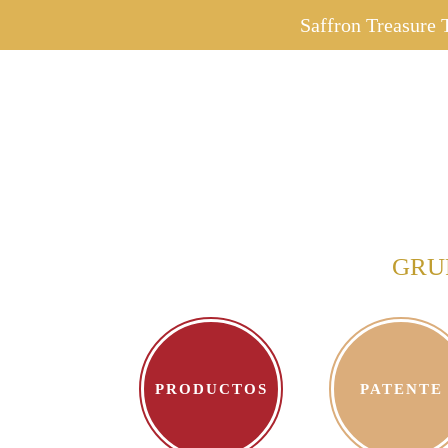
Saltar
Saffron Treasure T
al
contenido
GRU
PRODUCTOS
PATENTE