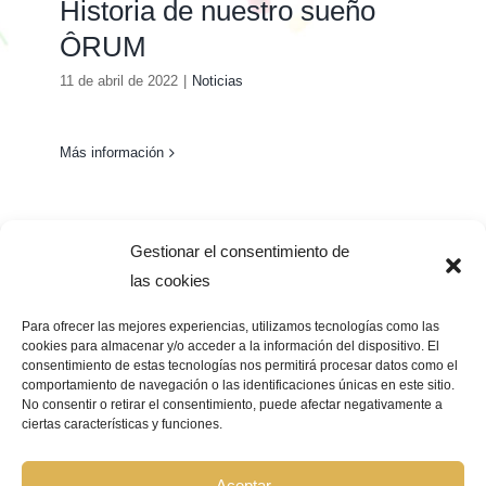
Historia de nuestro sueño
ÔRUM
11 de abril de 2022
|
Noticias
Más información
Gestionar el consentimiento de
las cookies
Para ofrecer las mejores experiencias, utilizamos tecnologías como las
cookies para almacenar y/o acceder a la información del dispositivo. El
consentimiento de estas tecnologías nos permitirá procesar datos como el
Pago Seguro –
¿Que significa?
comportamiento de navegación o las identificaciones únicas en este sitio.
No consentir o retirar el consentimiento, puede afectar negativamente a
ciertas características y funciones.
© Copyright 2026 | GRUPO BIOCOSMÉTICA LA FLOR DEL AZAFRÁN |
Todos los derechos reservados |
Aviso Legal
|
Política de privacidad
|
Política de cookies
|
Declaración de accesibilidad
|
Mapa de sitio web
Aceptar