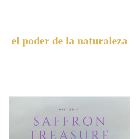
Navigation
Productos
Patente
el poder de la naturaleza
Orígenes
Publicaciones
Contacto
Mi cuenta
Carrito