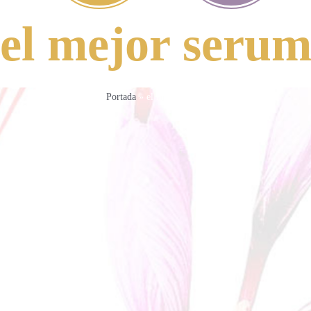
el mejor seru
Portada
»
el mejor serum