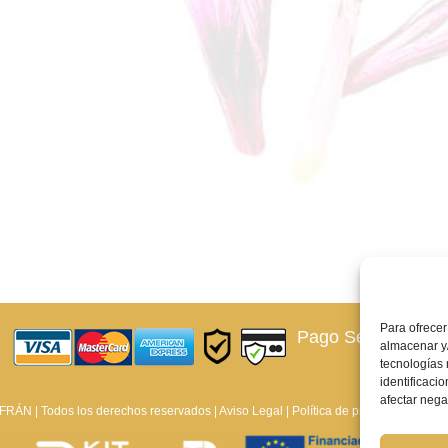
Para ofrecer
Pago Seguro –
¿Qu
almacenar y/
tecnologías
identificaci
afectar nega
ÁN | Todos los derechos reservados |
Aviso Legal
|
Política de privacidad
|
Polít