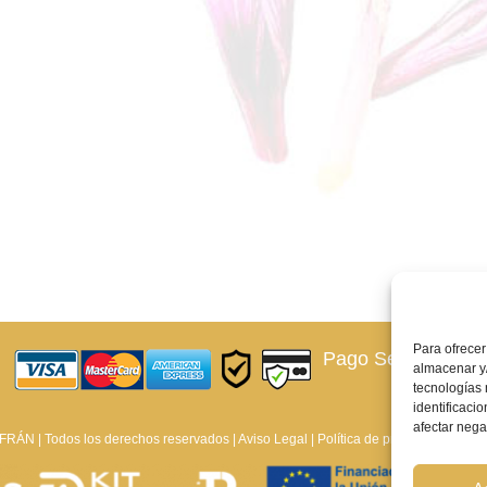
Para ofrecer
Pago Seguro –
¿Qu
almacenar y/
tecnologías
identificaci
afectar nega
ÁN | Todos los derechos reservados |
Aviso Legal
|
Política de privacidad
|
Polít