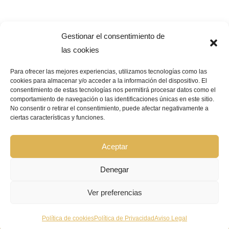
Gestionar el consentimiento de
las cookies
Para ofrecer las mejores experiencias, utilizamos tecnologías como las
cookies para almacenar y/o acceder a la información del dispositivo. El
consentimiento de estas tecnologías nos permitirá procesar datos como el
Pago Seguro –
¿Que significa?
comportamiento de navegación o las identificaciones únicas en este sitio.
No consentir o retirar el consentimiento, puede afectar negativamente a
ciertas características y funciones.
© Copyright 2026 | GRUPO BIOCOSMÉTICA LA FLOR DEL AZAFRÁN |
Todos los derechos reservados |
Aviso Legal
|
Política de privacidad
|
Política de cookies
|
Declaración de accesibilidad
|
Mapa de sitio web
Aceptar
Denegar
Ver preferencias
FONDOS FEDER :
Política de cookies
Política de Privacidad
Aviso Legal