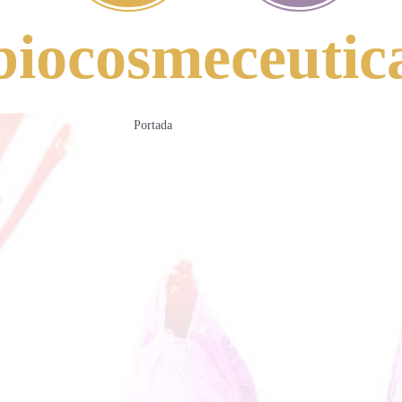
biocosmeceutic
Portada
»
biocosmeceutica