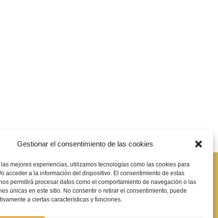
Gestionar el consentimiento de las cookies
 las mejores experiencias, utilizamos tecnologías como las cookies para
e significa?
o acceder a la información del dispositivo. El consentimiento de estas
 nos permitirá procesar datos como el comportamiento de navegación o las
ones únicas en este sitio. No consentir o retirar el consentimiento, puede
tivamente a ciertas características y funciones.
ica de cookies
|
Declaración de accesibilidad
|
Mapa de sitio web