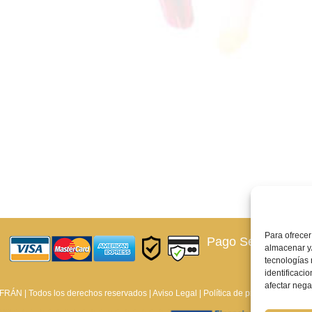
Para ofrecer
Pago Seguro –
¿Qu
almacenar y/
tecnologías
identificaci
afectar nega
ÁN | Todos los derechos reservados |
Aviso Legal
|
Política de privacidad
|
Polít