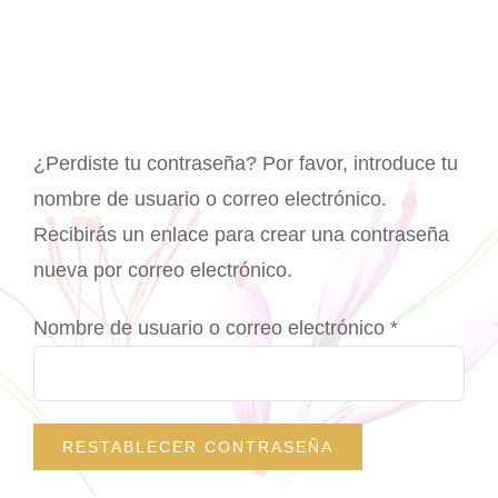
Navigation
Productos
Patente
Orígenes
¿Perdiste tu contraseña? Por favor, introduce tu
Publicaciones
nombre de usuario o correo electrónico.
Recibirás un enlace para crear una contraseña
Contacto
nueva por correo electrónico.
Mi cuenta
Obligatorio
Nombre de usuario o correo electrónico
*
Carrito
RESTABLECER CONTRASEÑA