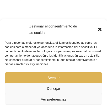
Gestionar el consentimiento de
las cookies
Para ofrecer las mejores experiencias, utilizamos tecnologías como las
cookies para almacenar y/o acceder a la información del dispositivo. El
consentimiento de estas tecnologías nos permitirá procesar datos como el
Pago Seguro –
¿Que significa?
comportamiento de navegación o las identificaciones únicas en este sitio.
No consentir o retirar el consentimiento, puede afectar negativamente a
ciertas características y funciones.
© Copyright 2026 | GRUPO BIOCOSMÉTICA LA FLOR DEL AZAFRÁN |
Todos los derechos reservados |
Aviso Legal
|
Política de privacidad
|
Política de cookies
|
Declaración de accesibilidad
|
Mapa de sitio web
Aceptar
Denegar
Ver preferencias
FONDOS FEDER :